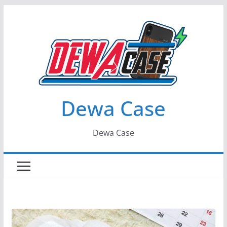
Skip
to
content
Dewa Case
Dewa Case