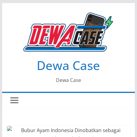
Skip
to
content
Dewa Case
Dewa Case