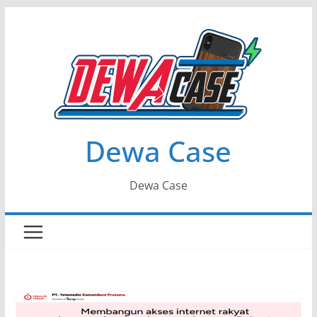
Skip
to
content
Dewa Case
Dewa Case