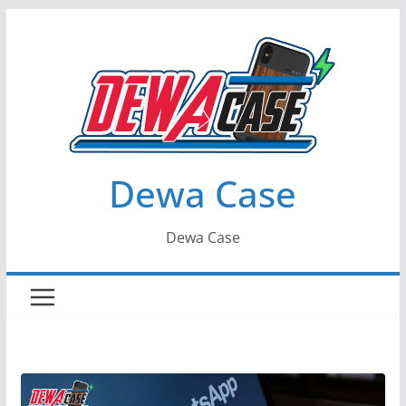
Skip
to
content
Dewa Case
Dewa Case