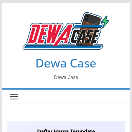
Skip
to
content
Dewa Case
Dewa Case