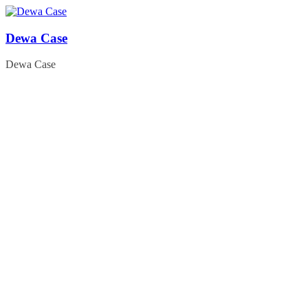
Skip
to
content
Dewa Case
Dewa Case