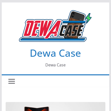
Skip
to
content
Dewa Case
Dewa Case