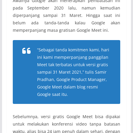
Awalnya Google akan menerapkan pembatasan ini
pada September 2020 lalu, namun kemudian
diperpanjang sampai 31 Maret. Hingga saat ini
belum ada tanda-tanda kalau Google akan
memperpanjang masa gratisan Google Meet ini.
“Sebagai tanda komitmen kami, hari
ini kami memperpanjang panggilan
Meet tak terbatas untuk versi gratis
sampai 31 Maret 2021,” tulis Samir
Pradhan, Google Product Manager,
Google Meet dalam blog resmi
Google saat itu.
Sebelumnya, versi gratis Google Meet bisa dipakai
untuk melakukan konferensi video tanpa batasan
waktu, alias bisa 24 jam penuh dalam sehari, dengan