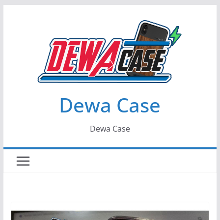
Skip
to
content
Dewa Case
Dewa Case