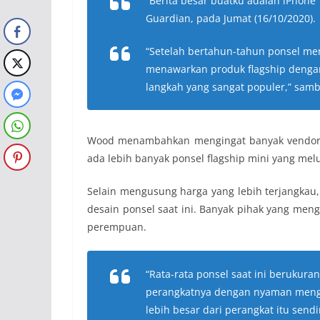
“Berita besar buatku adalah iPhone 
Guardian, pada Jumat (16/10/2020).
“Setelah bertahun-tahun ponsel me
menawarkan produk flagship dengan 
langkah yang sangat populer,” sam
Wood menambahkan mengingat banyak vendor p
ada lebih banyak ponsel flagship mini yang me
Selain mengusung harga yang lebih terjangkau,
desain ponsel saat ini. Banyak pihak yang meng
perempuan.
“Rata-rata ponsel saat ini berukur
perangkatnya dengan nyaman mengg
lebih besar dari perangkat itu send