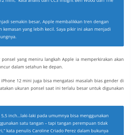
12 mini,” kata analis dari CCS Insight Ben Wood dari The
njadi semakin besar, Apple membalikkan tren dengan
kemasan yang lebih kecil. Saya pikir ini akan menjadi
bungnya.
onsel yang meniru langkah Apple ia memperkirakan akan
luncur dalam setahun ke depan.
 iPhone 12 mini juga bisa mengatasi masalah bias gender di
atakan ukuran ponsel saat ini terlalu besar untuk digunakan
an 5,5 inch…laki-laki pada umumnya bisa menggunakan
unakan satu tangan – tapi tangan perempuan tidak
iri,” kata penulis Caroline Criado Perez dalam bukunya