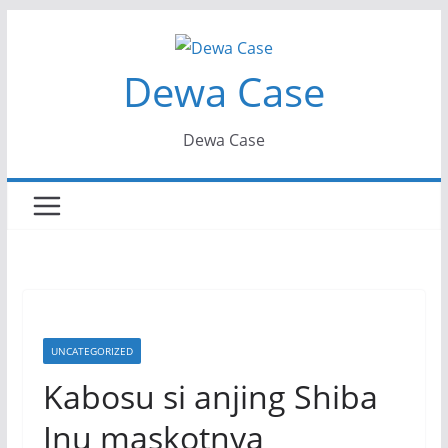
Skip
to
Dewa Case
content
Dewa Case
UNCATEGORIZED
Kabosu si anjing Shiba
Inu maskotnya