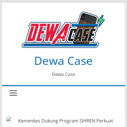
Skip
to
content
Dewa Case
Dewa Case