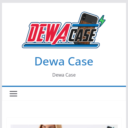
Skip
to
content
Dewa Case
Dewa Case