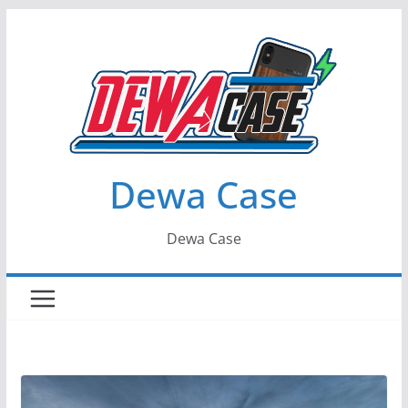
Skip
to
content
Dewa Case
Dewa Case