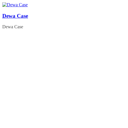
Skip
to
content
Dewa Case
Dewa Case