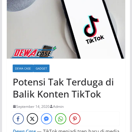
DEWA CASE
GADGET
Potensi Tak Terduga di
Balik Konten TikTok
September 14, 2020
Admin
Dewa Case
— TikTok menjadi tren baru di media