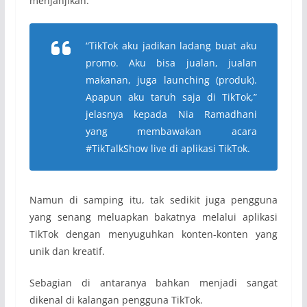
menjanjikan.
“TikTok aku jadikan ladang buat aku
promo. Aku bisa jualan, jualan
makanan, juga launching (produk).
Apapun aku taruh saja di TikTok,”
jelasnya kepada Nia Ramadhani
yang membawakan acara
#TikTalkShow live di aplikasi TikTok.
Namun di samping itu, tak sedikit juga pengguna
yang senang meluapkan bakatnya melalui aplikasi
TikTok dengan menyuguhkan konten-konten yang
unik dan kreatif.
Sebagian di antaranya bahkan menjadi sangat
dikenal di kalangan pengguna TikTok.