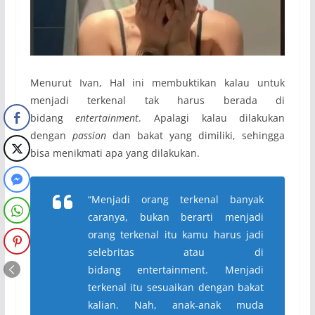
Menurut Ivan, Hal ini membuktikan kalau untuk
menjadi terkenal tak harus berada di
bidang
entertainment
. Apalagi kalau dilakukan
dengan
passion
dan bakat yang dimiliki, sehingga
bisa menikmati apa yang dilakukan.
“Menjadi orang terkenal banyak
caranya, bukan berarti menjadi
orang terkenal itu kamu harus jadi
selebritas atau di
bidang entertainment. Menjadi
terkenal itu sesuaikan dengan bakat
kalian. Nah, anak-anak muda