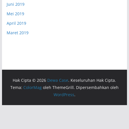
Juni 2019
Mei 2019
April 2019
Maret 2019
Hak Cipta © 2026
Dewa Case
. Keseluruhan Hak Cipta.
Tema:
ColorMag
oleh ThemeGrill. Dipersembahkan oleh
WordPress
.