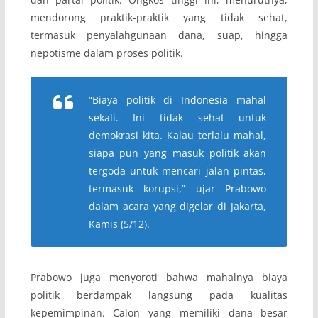
mendorong praktik-praktik yang tidak sehat,
termasuk penyalahgunaan dana, suap, hingga
nepotisme dalam proses politik.
“Biaya politik di Indonesia mahal
sekali. Ini tidak sehat untuk
demokrasi kita. Kalau terlalu mahal,
siapa pun yang masuk politik akan
tergoda untuk mencari jalan pintas,
termasuk korupsi,” ujar Prabowo
dalam acara yang digelar di Jakarta,
Kamis (5/12).
Prabowo juga menyoroti bahwa mahalnya biaya
politik berdampak langsung pada kualitas
kepemimpinan. Calon yang memiliki dana besar