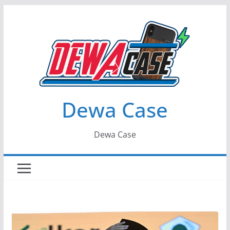
Skip
to
content
Dewa Case
Dewa Case