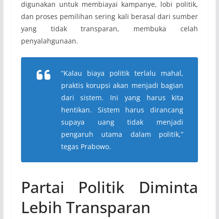
digunakan untuk membiayai kampanye, lobi politik,
dan proses pemilihan sering kali berasal dari sumber
yang tidak transparan, membuka celah
penyalahgunaan.
“Kalau biaya politik terlalu mahal,
praktis korupsi akan menjadi bagian
dari sistem. Ini yang harus kita
hentikan. Sistem harus dirancang
supaya uang tidak menjadi
pengaruh utama dalam politik,”
tegas Prabowo.
Partai Politik Diminta
Lebih Transparan