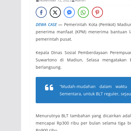
November 12, 2025
Admin
DEWA CASE
—
Pemerintah Kota (Pemkot) Madiun
penerima manfaat (KPM) menerima bantuan la
pemerintah pusat.
Kepala Dinas Sosial Pemberdayaan Perempuan
Suwartono di Madiun, Selasa mengatakan b
berlangsung.
“Mudah-mudahan dalam waktu d
Sementara, untuk BLT reguler, sejau
Menurutnya BLT tambahan yang dicairkan ada
mencapai Rp300 ribu per bulan selama tiga b
Rp900 ribu.