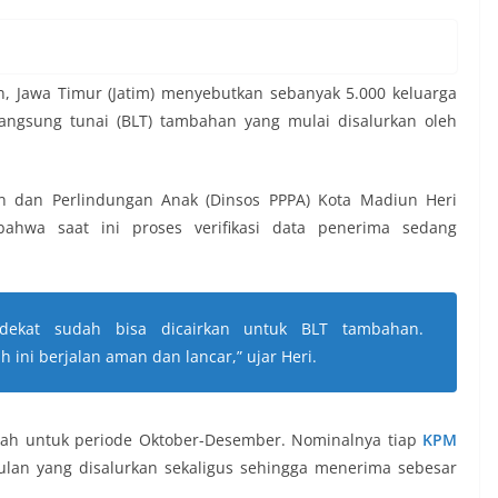
, Jawa Timur (Jatim) menyebutkan sebanyak 5.000 keluarga
ngsung tunai (BLT) tambahan yang mulai disalurkan oleh
 dan Perlindungan Anak (Dinsos PPPA) Kota Madiun Heri
ahwa saat ini proses verifikasi data penerima sedang
ekat sudah bisa dicairkan untuk BLT tambahan.
h ini berjalan aman dan lancar,”
ujar Heri.
lah untuk periode Oktober-Desember. Nominalnya tiap
KPM
ulan yang disalurkan sekaligus sehingga menerima sebesar