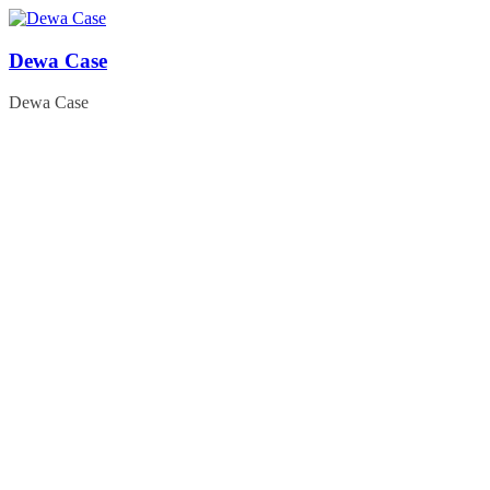
Skip
to
content
Dewa Case
Dewa Case