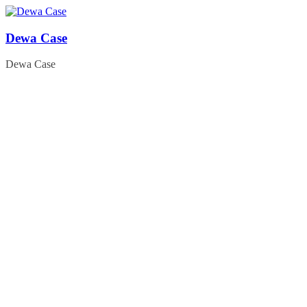
Skip
to
content
Dewa Case
Dewa Case