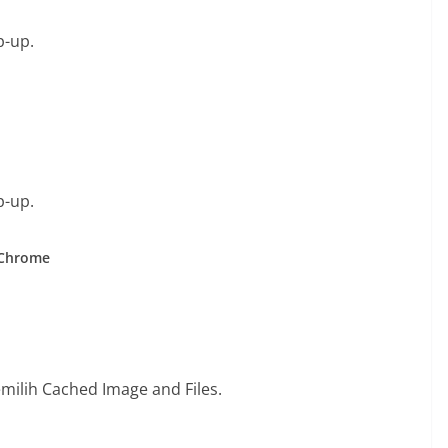
p-up.
p-up.
e Chrome
ilih Cached Image and Files.