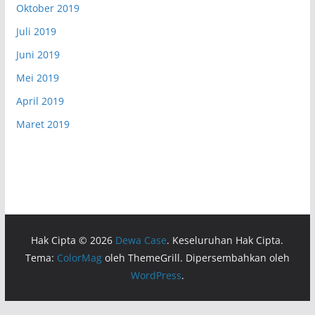
Oktober 2019
Juli 2019
Juni 2019
Mei 2019
April 2019
Maret 2019
Hak Cipta © 2026
Dewa Case
. Keseluruhan Hak Cipta.
Tema:
ColorMag
oleh ThemeGrill. Dipersembahkan oleh
WordPress
.