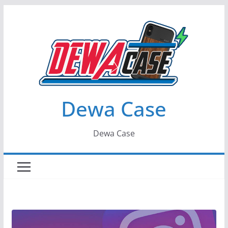
Skip
to
content
Dewa Case
Dewa Case